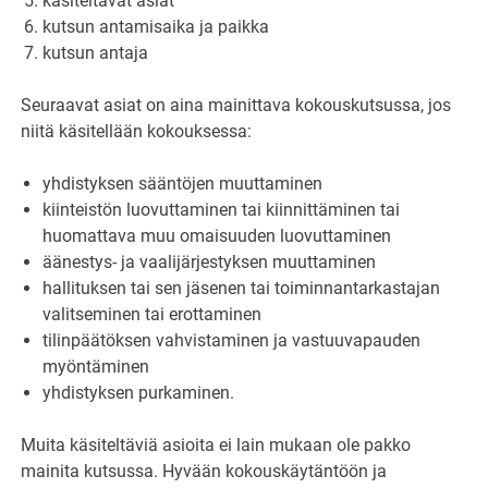
käsiteltävät asiat
kutsun antamisaika ja paikka
kutsun antaja
Seuraavat asiat on aina mainittava kokouskutsussa, jos
niitä käsitellään kokouksessa:
yhdistyksen sääntöjen muuttaminen
kiinteistön luovuttaminen tai kiinnittäminen tai
huomattava muu omaisuuden luovuttaminen
äänestys- ja vaalijärjestyksen muuttaminen
hallituksen tai sen jäsenen tai toiminnantarkastajan
valitseminen tai erottaminen
tilinpäätöksen vahvistaminen ja vastuuvapauden
myöntäminen
yhdistyksen purkaminen.
Muita käsiteltäviä asioita ei lain mukaan ole pakko
mainita kutsussa. Hyvään kokouskäytäntöön ja