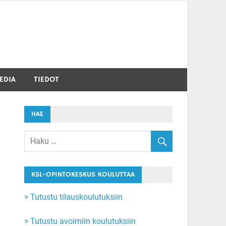
EDIA
TIEDOT
HAE
KSL-OPINTOKESKUS KOULUTTAA
> Tutustu tilauskoulutuksiin
> Tutustu avoimiin koulutuksiin