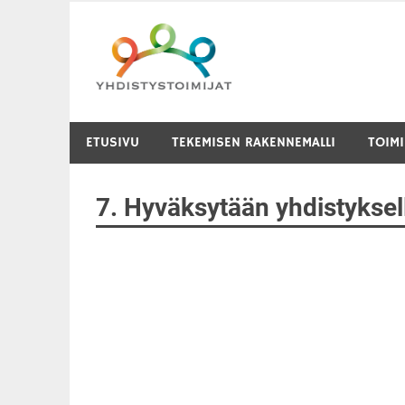
Skip
to
content
ETUSIVU
TEKEMISEN RAKENNEMALLI
TOIM
7. Hyväksytään yhdistyksel