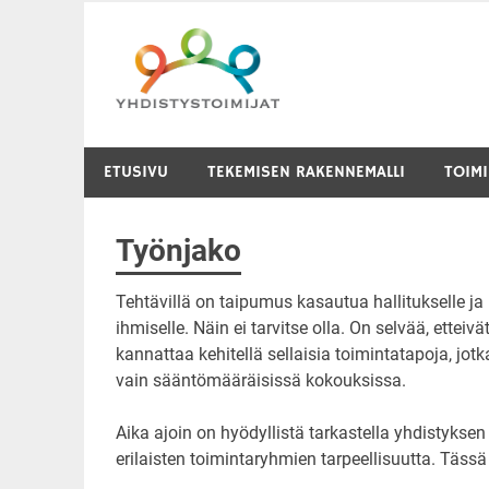
Skip
to
content
ETUSIVU
TEKEMISEN RAKENNEMALLI
TOIM
Työnjako
Tehtävillä on taipumus kasautua hallitukselle j
ihmiselle. Näin ei tarvitse olla. On selvää, ettei
kannattaa kehitellä sellaisia toimintatapoja, jo
vain sääntömääräisissä kokouksissa.
Aika ajoin on hyödyllistä tarkastella yhdistyksen
erilaisten toimintaryhmien tarpeellisuutta. Täss