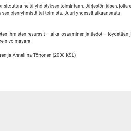
a sitouttaa heitä yhdistyksen toimintaan. Järjestön jäsen, jolla e
n sen pienryhmistä tai toimista. Juuri yhdessä aikaansaatu
sten ihmisten resurssit – aika, osaaminen ja tiedot – löydetään 
kein voimavara!
ren ja Anneliina Törrönen (2008 KSL)