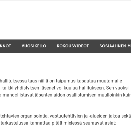
INNOT
VUOSIKELLO
KOKOUSVIDEOT
SOSIAALINEN M
a hallituksessa taas niillä on taipumus kasautua muutamalle
vät kaikki yhdistyksen jäsenet voi kuulua hallitukseen. Sen vuoksi
tka mahdollistavat jäsenten aidon osallistumisen muulloinkin kui
 tehtävien organisointia, vastuutehtävien ja -alueiden jakoa sekä
ä tarkastelussa kannattaa pitää mielessä seuraavat asiat: