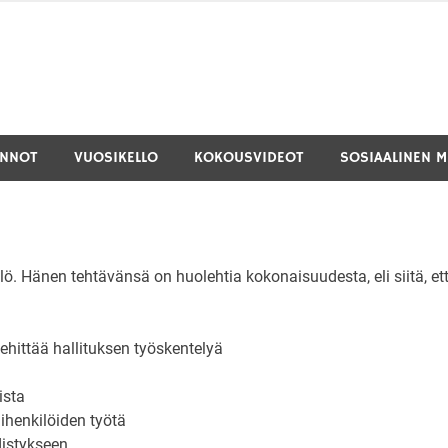
INNOT
VUOSIKELLO
KOKOUSVIDEOT
SOSIAALINEN M
ö. Hänen tehtävänsä on huolehtia kokonaisuudesta, eli siitä, et
ehittää hallituksen työskentelyä
ista
ihenkilöiden työtä
distykseen