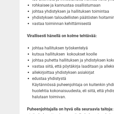
rohkaisee ja kannustaa osallistumaan
johtaa yhdistyksen ja hallituksen toimintaa
yhdistyksen taloudellisten päätösten hoitam
vastaa toiminnan kehittämisestä
Virallisesti hänellä on kolme tehtävää:
johtaa hallituksen työskentelyä
kutsua hallituksen kokoukset koolle
johtaa puhetta hallituksen ja yhdistyksen ko
vastaa siitä, että pöytäkirja laaditaan ja alleki
allekirjoittaa yhdistyksen asiakirjat
edustaa yhdistystä
Käytännössä puheenjohtaja on kuitenkin yhdi
huolehtia kokonaisuudesta, eli siitä, että yh
halutaan toimivan.
Puheenjohtajalla on hyvä olla seuraavia taitoja: