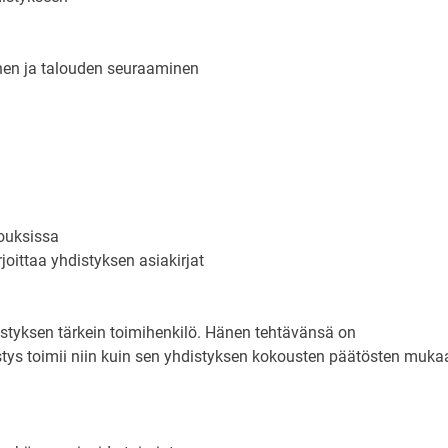
inen ja talouden seuraaminen
kouksissa
rjoittaa yhdistyksen asiakirjat
styksen tärkein toimihenkilö. Hänen tehtävänsä on
distys toimii niin kuin sen yhdistyksen kokousten päätösten muka