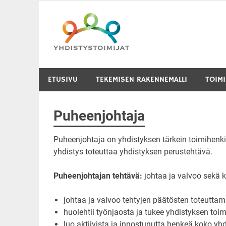
Skip
to
content
ETUSIVU
TEKEMISEN RAKENNEMALLI
TOIM
Puheenjohtaja
Puheenjohtaja on yhdistyksen tärkein toimihenkil
yhdistys toteuttaa yhdistyksen perustehtävä.
Puheenjohtajan tehtävä:
johtaa ja valvoo sekä k
johtaa ja valvoo tehtyjen päätösten toteuttam
huolehtii työnjaosta ja tukee yhdistyksen toim
luo aktiivista ja innostunutta henkeä koko yh